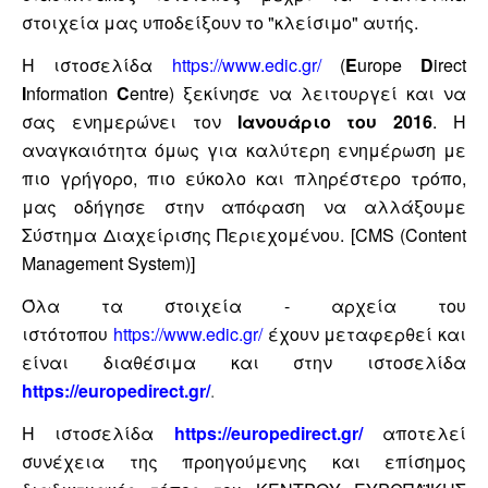
στοιχεία μας υποδείξουν το "κλείσιμο" αυτής.
Η ιστοσελίδα
https://www.edic.gr/
(
E
urope
D
irect
I
nformation
C
entre) ξεκίνησε να λειτουργεί και να
σας ενημερώνει τον
Ιανουάριο του 2016
. Η
αναγκαιότητα όμως για καλύτερη ενημέρωση με
πιο γρήγορο, πιο εύκολο και πληρέστερο τρόπο,
μας οδήγησε στην απόφαση να αλλάξουμε
Σύστημα Διαχείρισης Περιεχομένου. [CMS (Content
Management System)]
Όλα τα στοιχεία - αρχεία του
ιστότοπου
https://www.edic.gr/
έχουν μεταφερθεί και
είναι διαθέσιμα και στην ιστοσελίδα
https://europedirect.gr/
.
Η ιστοσελίδα
https://europedirect.gr/
αποτελεί
συνέχεια της προηγούμενης και επίσημος