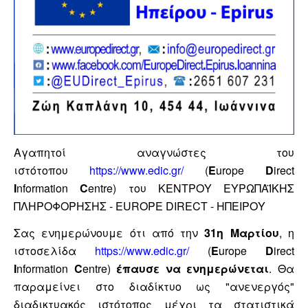
Αγαπητοί αναγνώστες του
ιστότοπου
https://www.edic.gr/
(
E
urope
D
irect
I
nformation
C
entre) του ΚΕΝΤΡΟΥ ΕΥΡΩΠΑΪΚΗΣ
ΠΛΗΡΟΦΟΡΗΣΗΣ - EUROPE DIRECT - ΗΠΕΙΡΟΥ
Σας ενημερώνουμε ότι από την
31η Μαρτίου
, η
ιστοσελίδα
https://www.edic.gr/
(
E
urope
D
irect
I
nformation
C
entre)
έπαυσε να ενημερώνεται
. Θα
παραμείνει στο διαδίκτυο ως "ανενεργός"
διαδικτυακός ιστότοπος μέχρι τα στατιστικά